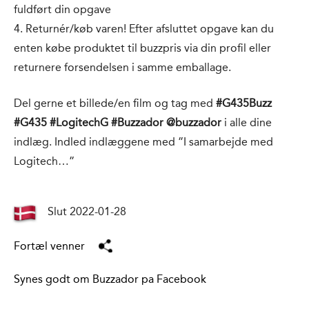
fuldført din opgave
4. Returnér/køb varen! Efter afsluttet opgave kan du
enten købe produktet til buzzpris via din profil eller
returnere forsendelsen i samme emballage.
Del gerne et billede/en film og tag med
#G435Buzz
#G435 #LogitechG #Buzzador @buzzador
i alle dine
indlæg. Indled indlæggene med ”I samarbejde med
Logitech…”
Slut 2022-01-28
Fortæl venner
Synes godt om Buzzador pa Facebook