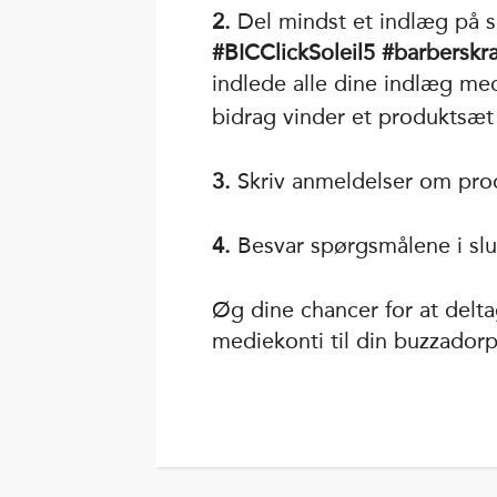
2.
Del mindst et indlæg på s
#BICClickSoleil5 #barberskr
indlede alle dine indlæg m
bidrag vinder et produktsæt 
3.
Skriv anmeldelser om produ
4.
Besvar spørgsmålene i slut
Øg dine chancer for at delta
mediekonti til din buzzadorpr