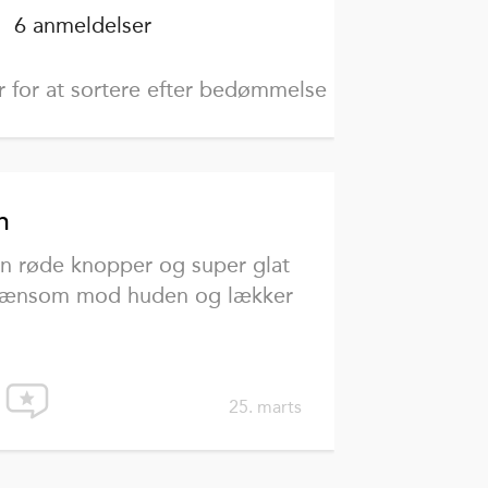
6 anmeldelser
or for at sortere efter bedømmelse
n
en røde knopper og super glat
 nænsom mod huden og lækker
25. marts