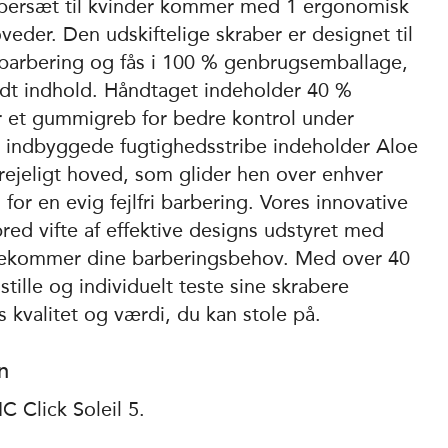
rabersæt til kvinder kommer med 1 ergonomisk
veder. Den udskiftelige skraber er designet til
 barbering og fås i 100 % genbrugsemballage,
ndt indhold. Håndtaget indeholder 40 %
r et gummigreb for bedre kontrol under
 indbyggede fugtighedsstribe indeholder Aloe
ejeligt hoved, som glider hen over enhver
for en evig fejlfri barbering. Vores innovative
 bred vifte af effektive designs udstyret med
ødekommer dine barberingsbehov. Med over 40
mstille og individuelt teste sine skrabere
 kvalitet og værdi, du kan stole på.
n
IC Click Soleil 5.