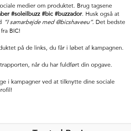
ociale medier om produktet. Brug tagsene
aber #soleilbuzz #bic #buzzador
. Husk også at
ed
Det bedste
“I samarbejde med @bicshaveeu”.
fra BIC!
ktet på de links, du får i løbet af kampagnen.
rapporten, når du har fuldført din opgave.
ge i kampagner ved at tilknytte dine sociale
ofil!