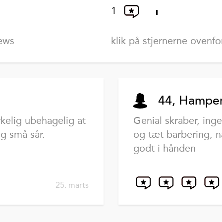
1
iews
klik på stjernerne ovenf
44, Hampe
rkelig ubehagelig at
Genial skraber, ing
g små sår.
og tæt barbering,
godt i hånden
25. marts