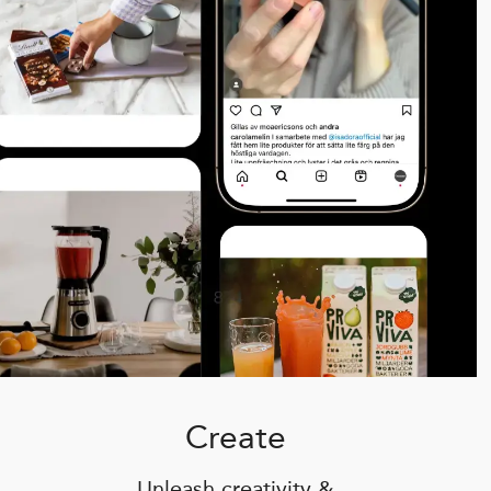
Create
Unleash creativity &