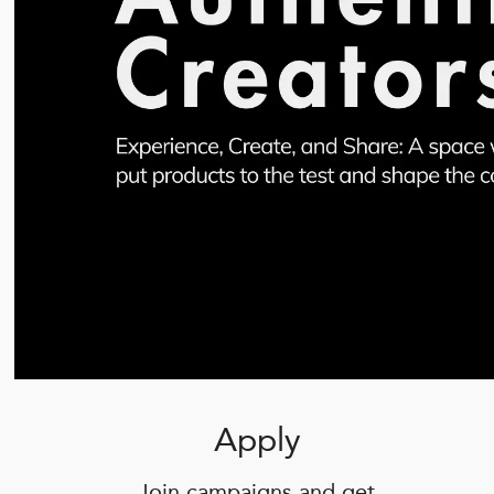
Apply
Join campaigns and get