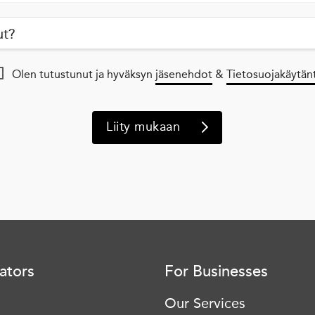
Olen tutustunut ja hyväksyn
jäsenehdot
&
Tietosuojakäytän
Liity mukaan
ators
For Businesses
Our Services