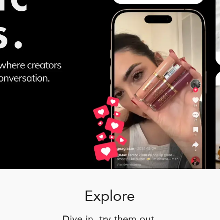
Explore
Dive in, try them out,