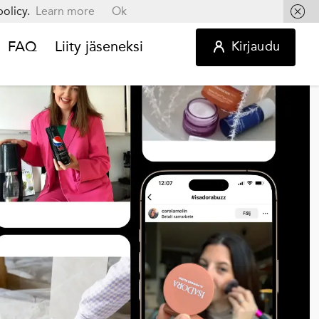
olicy.
Learn more
Ok
FAQ
Liity jäseneksi
Kirjaudu