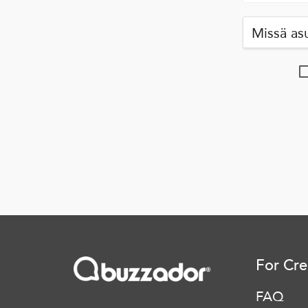
For Cre
FAQ