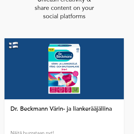
share content on your
social platforms
Dr. Beckmann Värin- ja liankerääjäliina
Näitä buzzataan nyt!