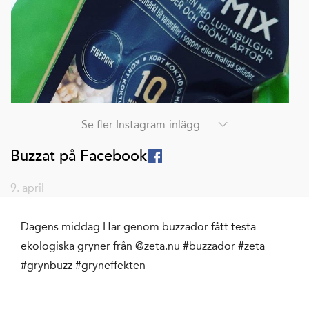
Se fler Instagram-inlägg
Buzzat på Facebook
9. april
Dagens middag Har genom buzzador fått testa
ekologiska gryner från @zeta.nu #buzzador #zeta
#grynbuzz #gryneffekten