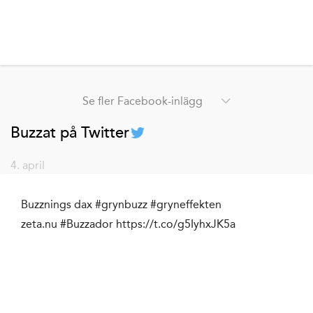
Se fler Facebook-inlägg
Buzzat på Twitter
4. april
Buzznings dax #grynbuzz #gryneffekten
zeta.nu #Buzzador https://t.co/g5IyhxJK5a