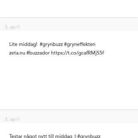
3. april
Lite middag! #grynbuzz #gryneffekten
zeta.nu #buzzador https://t.co/gcafRMjS5f
3. april
Testar något nytt till middag ;) #grynbuzz