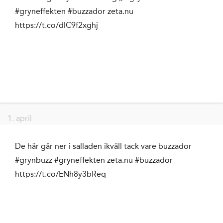
#gryneffekten #buzzador zeta.nu
https://t.co/dlC9f2xghj
1. april
De här går ner i salladen ikväll tack vare buzzador
#grynbuzz #gryneffekten zeta.nu #buzzador
https://t.co/ENh8y3bReq