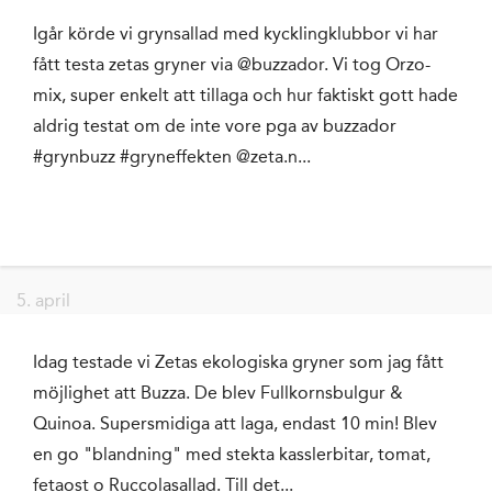
Igår körde vi grynsallad med kycklingklubbor vi har
fått testa zetas gryner via @buzzador. Vi tog Orzo-
mix, super enkelt att tillaga och hur faktiskt gott hade
aldrig testat om de inte vore pga av buzzador
#grynbuzz #gryneffekten @zeta.n...
5. april
Idag testade vi Zetas ekologiska gryner som jag fått
möjlighet att Buzza. De blev Fullkornsbulgur &
Quinoa. Supersmidiga att laga, endast 10 min! Blev
en go "blandning" med stekta kasslerbitar, tomat,
fetaost o Ruccolasallad. Till det...