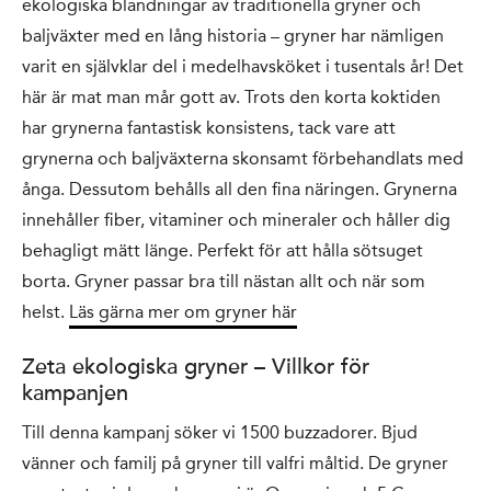
ekologiska blandningar av traditionella gryner och
baljväxter med en lång historia – gryner har nämligen
varit en självklar del i medelhavsköket i tusentals år! Det
här är mat man mår gott av. Trots den korta koktiden
har grynerna fantastisk konsistens, tack vare att
grynerna och baljväxterna skonsamt förbehandlats med
ånga. Dessutom behålls all den fina näringen. Grynerna
innehåller fiber, vitaminer och mineraler och håller dig
behagligt mätt länge. Perfekt för att hålla sötsuget
borta. Gryner passar bra till nästan allt och när som
helst.
Läs gärna mer om gryner här
Zeta ekologiska gryner – Villkor för
kampanjen
Till denna kampanj söker vi 1500 buzzadorer. Bjud
vänner och familj på gryner till valfri måltid. De gryner