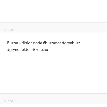
8. april
Buzzar - riktigt goda #buzzador #grynbuzz
#gryneffekten @zeta.nu
6. april