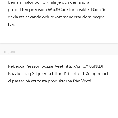
ben,armhålor och bikinilinje och den andra
produkten precision Wax&Care för ansikte. Båda är
enkla att använda och rekommenderar dom bägge
två!
6. juni
Rebecca Persson buzzar Veet http://j.mp/10uNtDh
Buzzfun dag 2 Tjejerna tittar förbi efter träningen och
vi passar på att testa produkterna från Veet!