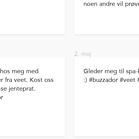
noen andre vil prøve
2. maj
e hos meg med
Gleder meg til spa
er fra veet. Kost oss
:) #buzzador #veet
e jenteprat.
or