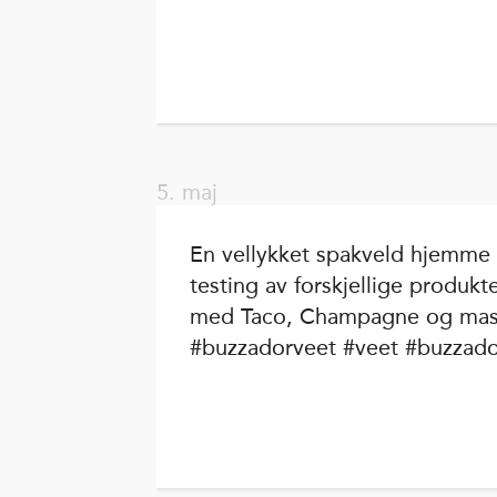
5. maj
En vellykket spakveld hjemm
testing av forskjellige produkt
med Taco, Champagne og mass
#buzzadorveet #veet #buzzad