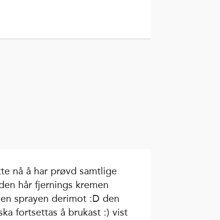
te nå å har prøvd samtlige
 den hår fjernings kremen
men sprayen derimot :D den
ka fortsettas å brukast :) vist