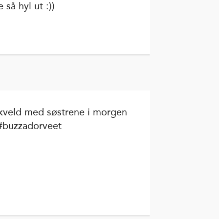
 så hyl ut :))
-kveld med søstrene i morgen
 #buzzadorveet