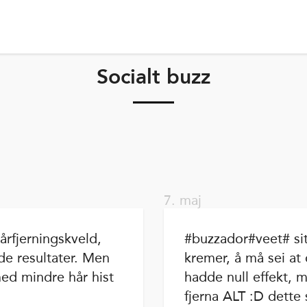
Socialt buzz
7. maj
årfjerningskveld,
#buzzador#veet# sit
e resultater. Men
kremer, å må sei at
ed mindre hår hist
hadde null effekt, 
fjerna ALT :D dette s