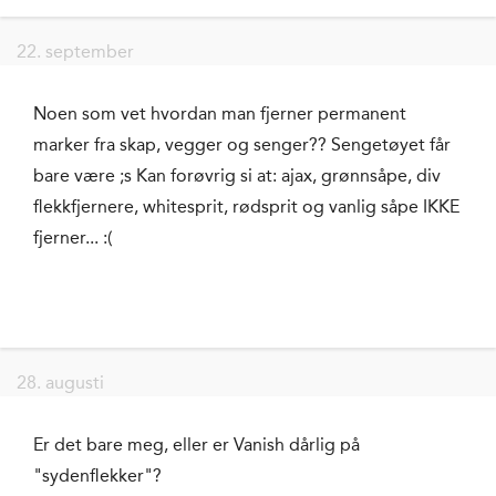
22. september
Noen som vet hvordan man fjerner permanent
marker fra skap, vegger og senger?? Sengetøyet får
bare være ;s Kan forøvrig si at: ajax, grønnsåpe, div
flekkfjernere, whitesprit, rødsprit og vanlig såpe IKKE
fjerner... :(
28. augusti
Er det bare meg, eller er Vanish dårlig på
"sydenflekker"?