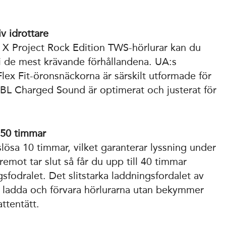
iv idrottare
X Project Rock Edition TWS-hörlurar kan du
å i de mest krävande förhållandena. UA:s
Flex Fit-öronsnäckorna är särskilt utformade för
JBL Charged Sound är optimerat och justerat för
l 50 timmar
slösa 10 timmar, vilket garanterar lyssning under
emot tar slut så får du upp till 40 timmar
gsfodralet. Det slitstarka laddningsfordalet av
t ladda och förvara hörlurarna utan bekymmer
ttentätt.