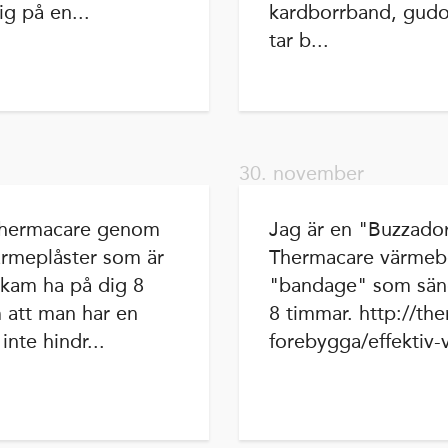
ig på en...
kardborrband, gud
tar b...
30. november
a thermacare genom
Jag är en "Buzzador
ärmeplåster som är
Thermacare värmebe
 kam ha på dig 8
"bandage" som sänd
 att man har en
8 timmar. http://th
nte hindr...
forebygga/effektiv