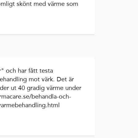
omligt skönt med värme som
" och har fått testa
handling mot värk. Det är
er ut 40 gradig värme under
ermacare.se/behandla-och-
-varmebehandling.html