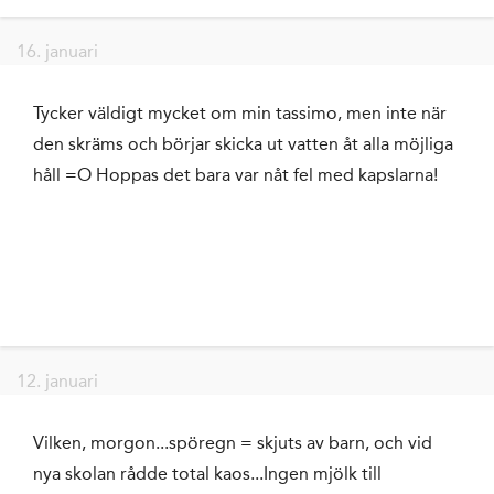
16. januari
Tycker väldigt mycket om min tassimo, men inte när
den skräms och börjar skicka ut vatten åt alla möjliga
håll =O Hoppas det bara var nåt fel med kapslarna!
12. januari
Vilken, morgon...spöregn = skjuts av barn, och vid
nya skolan rådde total kaos...Ingen mjölk till