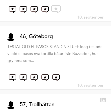
10. september
46, Göteborg
TESTAT OLD EL PASOS STAND´N STUFF Idag testade
vi old el pasos nya tortilla båtar från Buzzador , hur
grymma som...
10. september
57, Trollhättan