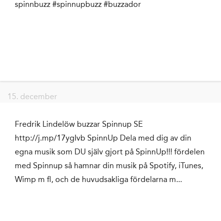
spinnbuzz #spinnupbuzz #buzzador
15. december
Fredrik Lindelöw buzzar Spinnup SE
http://j.mp/17ygIvb SpinnUp Dela med dig av din
egna musik som DU själv gjort på SpinnUp!!! fördelen
med Spinnup så hamnar din musik på Spotify, iTunes,
Wimp m fl, och de huvudsakliga fördelarna m...