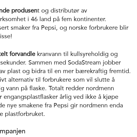
ende produsen
t og distributør av
irksomhet i 46 land på fem kontinenter.
rt smaker fra Pepsi, og norske forbrukere blir
isse!
lt forvandle
kranvann til kullsyreholdig og
n sekunder. Sammen med SodaStream jobber
av plast og bidra til en mer bærekraftig fremtid.
t alternativ til forbrukere som vil slutte å
dig vann på flaske. Totalt redder nordmenn
r engangsplastflasker årlig ved ikke å kjøpe
v de nye smakene fra Pepsi gir nordmenn enda
re plastforbruket.
kampanjen