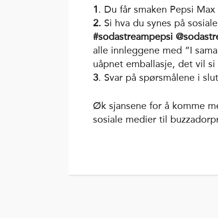
1
. Du får smaken Pepsi Max h
2.
Si hva du synes på sosial
#sodastreampepsi @sodastr
alle innleggene med ”I sam
uåpnet emballasje, det vil si
3
. Svar på spørsmålene i sl
Øk sjansene for å komme me
sosiale medier til buzzadorpr