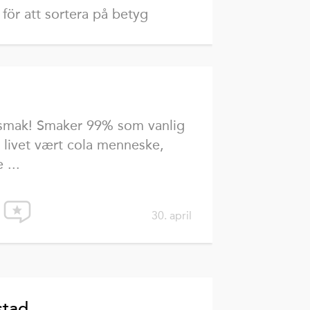
 för att sortera på betyg
smak! Smaker 99% som vanlig
 livet vært cola menneske,
 ...
30. april
stad