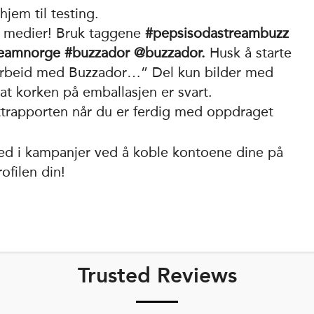
jem til testing.
e medier! Bruk taggene
#pepsisodastreambuzz
eamnorge #buzzador @buzzador.
Husk å starte
arbeid med Buzzador…” Del kun bilder med
 at korken på emballasjen er svart.
uttrapporten når du er ferdig med oppdraget
d i kampanjer ved å koble kontoene dine på
ofilen din!
Trusted Reviews