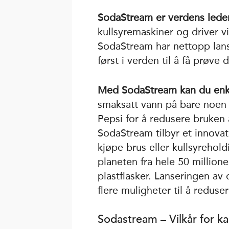
SodaStream er verdens led
kullsyremaskiner og driver v
SodaStream har nettopp lanse
først i verden til å få prøve d
Med SodaStream kan du enke
smaksatt vann på bare noe
Pepsi for å redusere bruken 
SodaStream tilbyr et innovativ
kjøpe brus eller kullsyrehol
planeten fra hele 50 millione
plastflasker. Lanseringen a
flere muligheter til å reduse
Sodastream – Vilkår for 