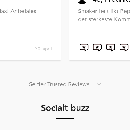
Max! Anbefales!
Smaker helt likt Pe
det sterkeste.Komme
30. april
Se fler Trusted Reviews
Socialt buzz