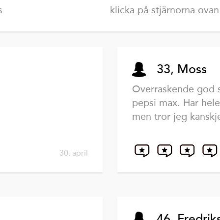
s
klicka på stjärnorna ovan
33, Moss
Overraskende god 
pepsi max. Har hele
men tror jeg kanskje
30. april
46, Fredrik