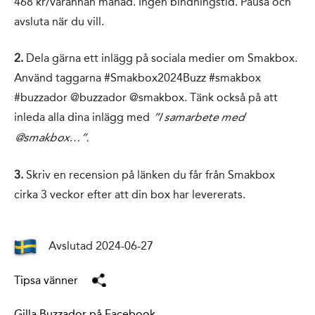
468 kr/varannan månad. Ingen bindningstid. Pausa och
avsluta när du vill.
2.
Dela gärna ett inlägg på sociala medier om Smakbox.
Använd taggarna #Smakbox2024Buzz #smakbox
#buzzador @buzzador @smakbox. Tänk också på att
inleda alla dina inlägg med
”I samarbete med
@smakbox…”.
3.
Skriv en recension på länken du får från Smakbox
cirka 3 veckor efter att din
box
har levererats.
Avslutad 2024-06-27
Tipsa vänner
Gilla Buzzador på Facebook