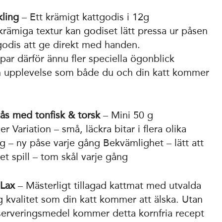
ling
– Ett krämigt kattgodis i 12g
 krämiga textur kan godiset lätt pressa ur påsen
godis att ge direkt med handen.
r därför ännu fler speciella ögonblick
en upplevelse som både du och din katt kommer
sås med tonfisk & torsk
– Mini 50 g
 Variation – små, läckra bitar i flera olika
g – ny påse varje gång Bekvämlighet – lätt att
et spill – tom skål varje gång
 Lax
– Mästerligt tillagad kattmat med utvalda
g kvalitet som din katt kommer att älska. Utan
nserveringsmedel kommer detta kornfria recept