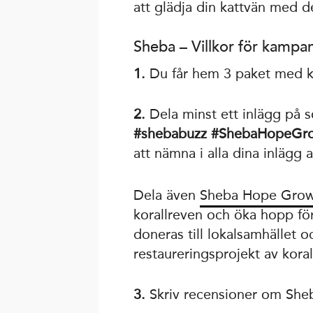
att glädja din kattvän med d
Sheba – Villkor för kampa
1.
Du får hem 3 paket med ka
2.
Dela minst ett inlägg på 
#shebabuzz #ShebaHopeGro
att nämna i alla dina inlägg 
Dela även
Sheba Hope Grow
korallreven och öka hopp för
doneras till lokalsamhället 
restaureringsprojekt av koral
3.
Skriv recensioner om She