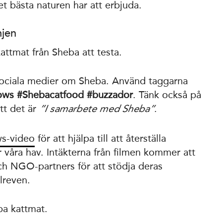
et bästa naturen har att erbjuda.
njen
ttmat från Sheba att testa.
sociala medier om Sheba. Använd taggarna
ws #Shebacatfood #buzzador
. Tänk också på
att det är
.
”I samarbete med Sheba”
s-video
för att hjälpa till att återställa
 våra hav. Intäkterna från filmen kommer att
och NGO-partners för att stödja deras
lreven.
ba kattmat.