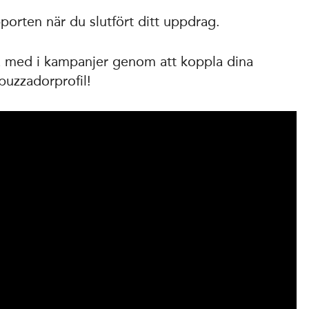
porten när du slutfört ditt uppdrag.
 med i kampanjer genom att koppla dina
buzzadorprofil!