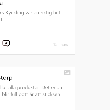
la
 Kyckling var en riktig hitt.
t.
15. mars
storp
illat alla produkter. Det enda
blir full pott är att sticksen