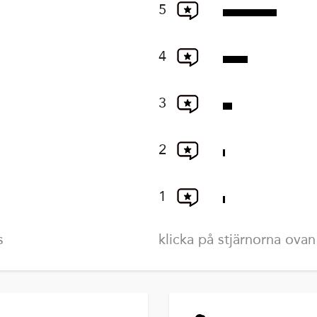
5
4
3
2
1
s
klicka på stjärnorna ovan