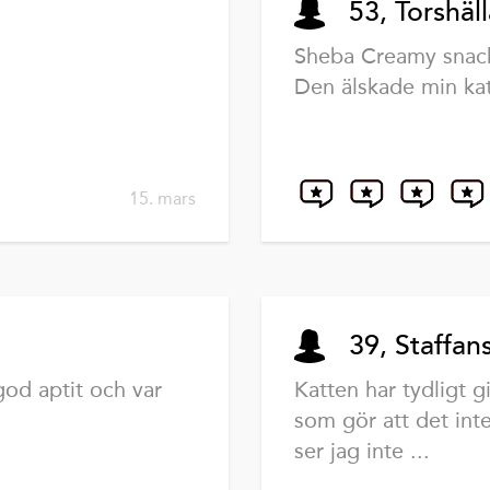
53, Torshäl
Sheba Creamy snacks
Den älskade min kat
15. mars
39, Staffan
god aptit och var
Katten har tydligt g
som gör att det inte 
ser jag inte ...