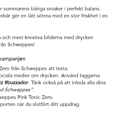
ar sommarens bäriga smaker i perfekt balans.
nbär ger en lätt sötma med en stor friskhet i en
a och mest kreativa bilderna med drycken
från Schweppes!
 kampanjen
Zero från Schweppes att testa.
sociala medier om drycken. Använd taggarna
zz
#buzzador
. Tänk också på att inleda alla dina
.
ed Schweppes”
weppes Pink Tonic Zero.
porten när du slutfört ditt uppdrag.