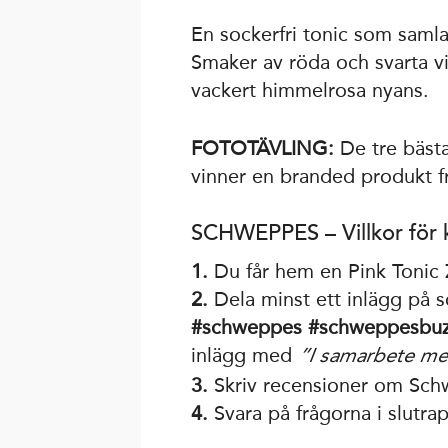
En sockerfri tonic som saml
Smaker av röda och svarta vi
vackert himmelrosa nyans.
FOTOTÄVLING:
De tre bäst
vinner en branded produkt 
SCHWEPPES – Villkor för
1.
Du får hem en Pink Tonic 
2.
Dela minst ett inlägg på 
#schweppes #schweppesbu
inlägg med
”I samarbete m
3.
Skriv recensioner om Sch
4.
Svara på frågorna i slutrap