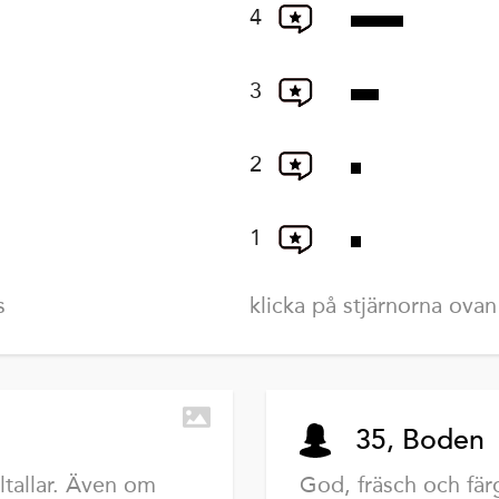
4
3
2
1
s
klicka på stjärnorna ovan
35, Boden
ltallar. Även om
God, fräsch och fär