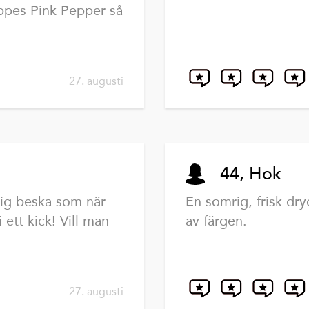
eppes Pink Pepper så
27. augusti
44, Hok
ärig beska som när
En somrig, frisk dry
 ett kick! Vill man
av färgen.
27. augusti