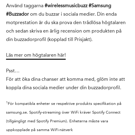
Använd taggarna
#wirelessmusicbuzz #Samsung
#Buzzador
om du buzzar i sociala medier. Din enda
motprestation är du ska prova den trådlösa högtalaren
och sedan skriva en ärlig recension om produkten på
din buzzadorprofil (kopplad till Prisjakt).
Läs mer om högtalaren här!
Psst…
För att öka dina chanser att komma med, glöm inte att
koppla dina sociala medier under din buzzadorprofil.
1
För kompatibla enheter se respektive produkts specifikation på
samsung.se. Spotify-streaming över WiFi kräver Spotify Connect
(tillgängligt med Spotify Premium). Enheterna måste vara
uppkopplade på samma WiFi-nätverk