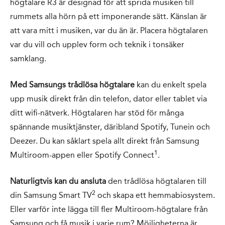
högtalare R3 är designad för att sprida musiken till
rummets alla hörn på ett imponerande sätt. Känslan är
att vara mitt i musiken, var du än är. Placera högtalaren
var du vill och upplev form och teknik i tonsäker
samklang.
Med Samsungs trådlösa högtalare
kan du enkelt spela
upp musik direkt från din telefon, dator eller tablet via
ditt wifi-nätverk. Högtalaren har stöd för många
spännande musiktjänster, däribland Spotify, Tunein och
Deezer. Du kan såklart spela allt direkt från Samsung
1
Multiroom-appen eller Spotify Connect
.
Naturligtvis kan du ansluta
den trådlösa högtalaren till
2
din Samsung Smart TV
och skapa ett hemmabiosystem.
Eller varför inte lägga till fler Multiroom-högtalare från
Samsung och få musik i varje rum? Möjligheterna är