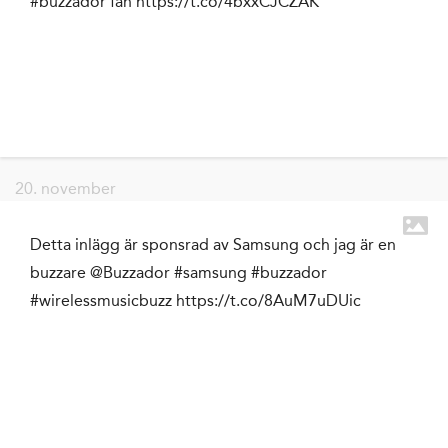
#buzzador fan https://t.co/4bxxCJCZAK
20. november
Detta inlägg är sponsrad av Samsung och jag är en
buzzare @Buzzador #samsung #buzzador
#wirelessmusicbuzz https://t.co/8AuM7uDUic