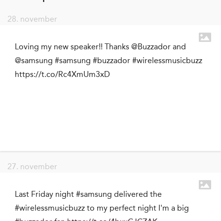
28. november
Loving my new speaker!! Thanks @Buzzador and
@samsung #samsung #buzzador #wirelessmusicbuzz
https://t.co/Rc4XmUm3xD
27. november
Last Friday night #samsung delivered the
#wirelessmusicbuzz to my perfect night I'm a big