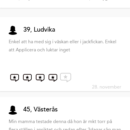
39, Ludvika
Enkel att ha med sig i väskan eller i jackfickan. Enkel
att Applicera och luktar inget
28. november
45, Västerås
Min mamma testade denna då hon är mkt torr på
flera ställen i ansiktet och redan efter 2dagar såg man