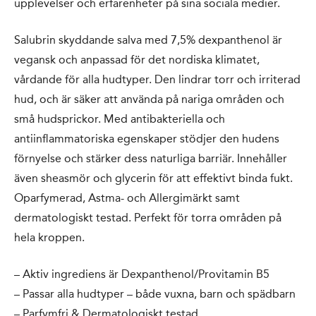
upplevelser och erfarenheter på sina sociala medier.
Salubrin skyddande salva med 7,5% dexpanthenol är
vegansk och anpassad för det nordiska klimatet,
vårdande för alla hudtyper. Den lindrar torr och irriterad
hud, och är säker att använda på nariga områden och
små hudsprickor. Med antibakteriella och
antiinflammatoriska egenskaper stödjer den hudens
förnyelse och stärker dess naturliga barriär. Innehåller
även sheasmör och glycerin för att effektivt binda fukt.
Oparfymerad, Astma- och Allergimärkt samt
dermatologiskt testad. Perfekt för torra områden på
hela kroppen.
– Aktiv ingrediens är Dexpanthenol/Provitamin B5
– Passar alla hudtyper – både vuxna, barn och spädbarn
– Parfymfri & Dermatologiskt testad