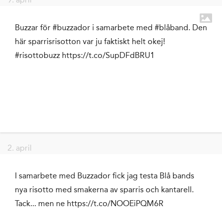
Buzzar för #buzzador i samarbete med #blåband. Den
här sparrisrisotton var ju faktiskt helt okej!
#risottobuzz https://t.co/SupDFdBRU1
2. april
I samarbete med Buzzador fick jag testa Blå bands
nya risotto med smakerna av sparris och kantarell.
Tack... men ne https://t.co/NOOEiPQM6R