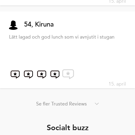
15. april
54, Kiruna
Lätt lagad och god lunch som vi avnjutit i stugan
15. april
Se fler Trusted Reviews
Socialt buzz