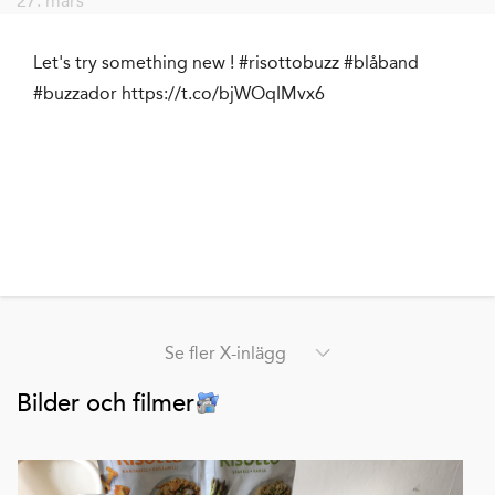
27. mars
Let's try something new ! #risottobuzz #blåband
#buzzador https://t.co/bjWOqIMvx6
Se fler X-inlägg
Bilder och filmer