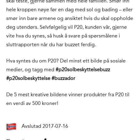
skal teste, gjerne sammen med hele familien. Smør inn
hele kroppen nøye før en dag med sol og bading – eller
smør inn bare armene og ansiktet hvis du skal oppholde
deg utendørs. Selvfølgelig vil P20, kunden vår, gjerne
vite hva du synes, så husk å svare på spørsmålene i
sluttrapporten når du har buzzet ferdig.
Hva syntes du om P20? Del minst ett bilde på sosiale
medier, og tagg med
#p20solbeskyttelsebuzz
#p20solbeskyttelse #buzzador
De 5 mest kreative bildene vinner produkter fra P20 til
en verdi av 500 kroner!
Avslutad 2017-07-16