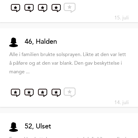
15. juli
46, Halden
Alle i familien brukte solsprayen. Likte at den var lett
å påføre og at den var blank. Den gav beskyttelse i
mange ...
14. juli
52, Ulset