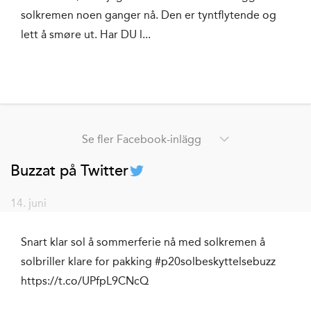
solkremen noen ganger nå. Den er tyntflytende og
lett å smøre ut. Har DU l...
Se fler Facebook-inlägg
Buzzat på Twitter
14. juni
Snart klar sol å sommerferie nå med solkremen å
solbriller klare for pakking #p20solbeskyttelsebuzz
https://t.co/UPfpL9CNcQ