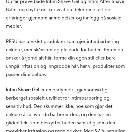
Du får prøve både Intim Shave Gel og Intim After Shave
Balm, og i bytte ønsker vi at du deler dine ærlige
erfaringer gjennom anmeldelser og innlegg på sosiale
medier.
RFSU har utviklet produkter som gjør intimbarbering
enklere, mer skånsom og pleiende for huden. Enten du
ønsker å fjerne alt hår, forme din egen stil eller bare
unngå irritasjon og inngrodde hår, har vi produkter som
passer dine behov.
Intim Shave Gel
er en parfymefri, gjennomsiktig
barbergel spesielt utviklet for intimbarbering og
sensitiv hud. Den skummer ikke, noe som gjør det
enklere å se hvor du barberer deg, og den har en
glideeffekt som beskytter huden samtidig som den
motvirker irritasjon og røde prikker. Med 97 % naturlige