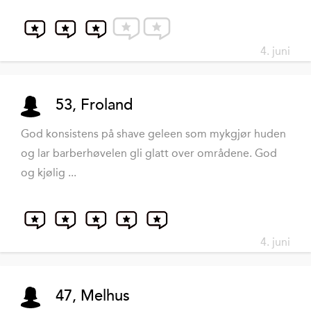
4. juni
53, Froland
God konsistens på shave geleen som mykgjør huden
og lar barberhøvelen gli glatt over områdene. God
og kjølig ...
4. juni
47, Melhus