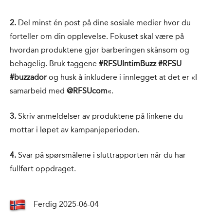
2.
Del minst én post på dine sosiale medier hvor du
forteller om din opplevelse. Fokuset skal være på
hvordan produktene gjør barberingen skånsom og
behagelig. Bruk taggene
#RFSUIntimBuzz #RFSU
#buzzador
og husk å inkludere i innlegget at det er «I
samarbeid med
@RFSUcom
«.
3.
Skriv anmeldelser av produktene på linkene du
mottar i løpet av kampanjeperioden.
4.
Svar på spørsmålene i sluttrapporten når du har
fullført oppdraget.
Ferdig 2025-06-04