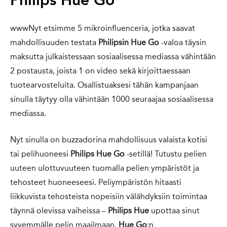
Philips Hue Go
wwwNyt etsimme 5 mikroinfluenceria, jotka saavat
mahdollisuuden testata
Philipsin Hue Go
-valoa täysin
maksutta julkaistessaan sosiaalisessa mediassa vähintään
2 postausta, joista 1 on video sekä kirjoittaessaan
tuotearvosteluita. Osallistuaksesi tähän kampanjaan
sinulla täytyy olla vähintään 1000 seuraajaa sosiaalisessa
mediassa.
Nyt sinulla on buzzadorina mahdollisuus valaista kotisi
tai pelihuoneesi
Philips Hue Go
-setillä! Tutustu pelien
uuteen ulottuvuuteen tuomalla pelien ympäristöt ja
tehosteet huoneeseesi. Peliympäristön hitaasti
liikkuvista tehosteista nopeisiin välähdyksiin toimintaa
täynnä olevissa vaiheissa –
Philips Hue
upottaa sinut
syvemmälle pelin maailmaan.
Hue Go
:n