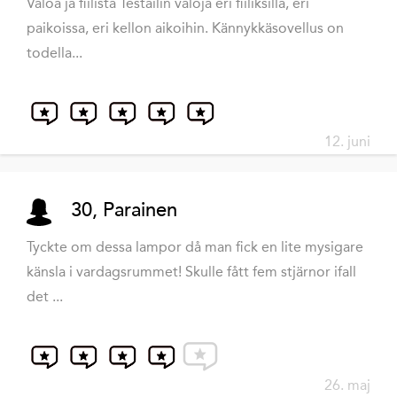
Valoa ja fiilistä Testailin valoja eri fiiliksillä, eri
paikoissa, eri kellon aikoihin. Kännykkäsovellus on
todella...
12. juni
30, Parainen
Tyckte om dessa lampor då man fick en lite mysigare
känsla i vardagsrummet! Skulle fått fem stjärnor ifall
det ...
26. maj