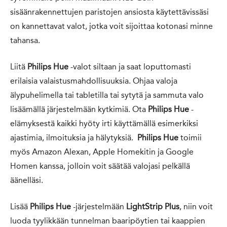
sisäänrakennettujen paristojen ansiosta käytettävissäsi
on kannettavat valot, jotka voit sijoittaa kotonasi minne
tahansa.
Liitä
Philips Hue
-valot siltaan ja saat loputtomasti
erilaisia valaistusmahdollisuuksia. Ohjaa valoja
älypuhelimella tai tabletilla tai sytytä ja sammuta valo
lisäämällä järjestelmään kytkimiä. Ota
Philips Hue
-
elämyksestä kaikki hyöty irti käyttämällä esimerkiksi
ajastimia, ilmoituksia ja hälytyksiä.
Philips Hue
toimii
myös Amazon Alexan, Apple Homekitin ja Google
Homen kanssa, jolloin voit säätää valojasi pelkällä
äänelläsi.
Lisää
Philips Hue
-järjestelmään
LightStrip Plus
, niin voit
luoda tyylikkään tunnelman baaripöytien tai kaappien