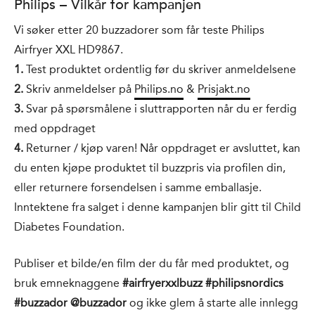
Philips – Vilkår for kampanjen
Vi søker etter 20 buzzadorer som får teste Philips
Airfryer XXL HD9867.
1.
Test produktet ordentlig før du skriver anmeldelsene
2.
Skriv anmeldelser på
Philips.no
&
Prisjakt.no
3.
Svar på spørsmålene i sluttrapporten når du er ferdig
med oppdraget
4.
Returner / kjøp varen! Når oppdraget er avsluttet, kan
du enten kjøpe produktet til buzzpris via profilen din,
eller returnere forsendelsen i samme emballasje.
Inntektene fra salget i denne kampanjen blir gitt til Child
Diabetes Foundation.
Publiser et bilde/en film der du får med produktet, og
bruk emneknaggene
#airfryerxxlbuzz #philipsnordics
#buzzador @buzzador
og ikke glem å starte alle innlegg