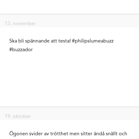
13. november
Ska bli spännande att testa! #philipslumeabuzz
#buzzador
19. oktober
Ögonen svider av trötthet men sitter ändå snällt och