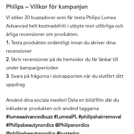
Philips – Villkor för kampanjen
Vi söker 20 buzzadorer som får testa Philips Lumea
Advanced helt kostnadsfritt i utbyte mot utförliga och
ärliga recensioner om produkten.
1.
Testa produkten ordentligt innan du skriver dina
recensioner
2
. Skriv recensioner på de hemsidor du får länkar till
under kampanjperioden
3
. Svara på frågorna i slutrapporten när du slutfört ditt
uppdrag
Använd dina sociala medier! Dela en bild/film där du
inkluderar produkten och använd taggarna
#lumeaadvancedbuzz #LumeaIPL #philipshairremoval
#Philipsbeautynordics @Philipsnordics
@philipsbeautynordics #buzzador