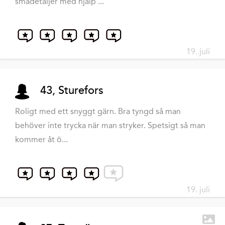
smådetaljer med hjälp ...
19. juli
43, Sturefors
Roligt med ett snyggt gärn. Bra tyngd så man
behöver inte trycka när man stryker. Spetsigt så man
kommer åt ö...
19. juli