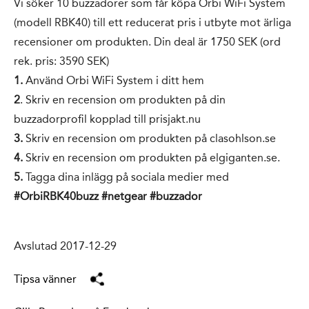
Vi söker 10 buzzadorer som får köpa Orbi WiFi System
(modell RBK40) till ett reducerat pris i utbyte mot ärliga
recensioner om produkten. Din deal är 1750 SEK (ord
rek. pris: 3590 SEK)
1.
Använd Orbi WiFi System i ditt hem
2
. Skriv en recension om produkten på din
buzzadorprofil kopplad till prisjakt.nu
3.
Skriv en recension om produkten på clasohlson.se
4.
Skriv en recension om produkten på elgiganten.se.
5.
Tagga dina inlägg på sociala medier med
#OrbiRBK40buzz #netgear #buzzador
Avslutad 2017-12-29
Tipsa vänner