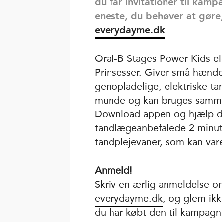
du får invitationer til kamp
eneste, du behøver at gøre
everydayme.dk
Oral-B Stages Power Kids el
Prinsesser. Giver små hænde
genopladelige, elektriske ta
munde og kan bruges samme
Download appen og hjælp di
tandlægeanbefalede 2 minutt
tandplejevaner, som kan vare
Anmeld!
Skriv en ærlig anmeldelse 
everydayme.dk
, og glem ikk
du har købt den til kampagn