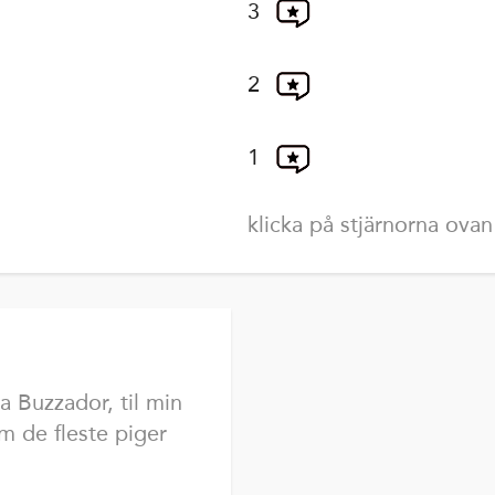
3
2
1
klicka på stjärnorna ovan
a Buzzador, til min
m de fleste piger