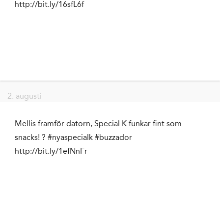
http://bit.ly/16sfL6f
2. augusti
Mellis framför datorn, Special K funkar fint som
snacks! ? #nyaspecialk #buzzador
http://bit.ly/1efNnFr