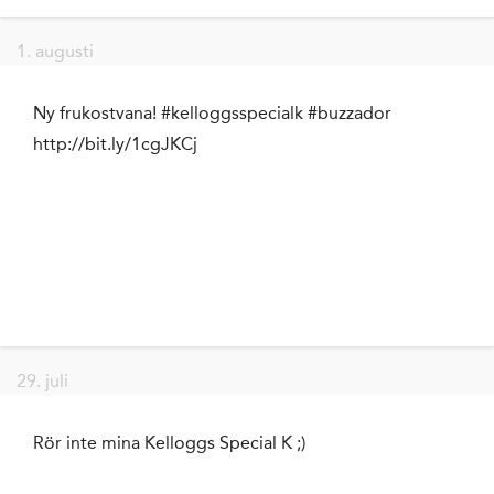
1. augusti
Ny frukostvana! #kelloggsspecialk #buzzador
http://bit.ly/1cgJKCj
29. juli
Rör inte mina Kelloggs Special K ;)