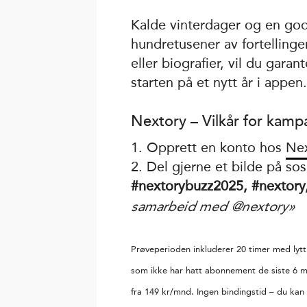
Kalde vinterdager og en god 
hundretusener av fortellinge
eller biografier, vil du garan
starten på et nytt år i appen
Nextory – Vilkår for kamp
1. Opprett en konto hos
Ne
2. Del gjerne et bilde på s
#nextorybuzz2025, #nextory
samarbeid med @nextory»
Prøveperioden inkluderer 20 timer med lytt
som ikke har hatt abonnement de siste 6 m
fra 149 kr/mnd. Ingen bindingstid – du kan s