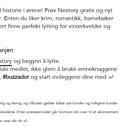
historie i ørene! Prøv Nextory gratis og nyt
r. Enten du liker krim, romantikk, barnebøker
tert finne perfekt lytting for vinterkvelder og
.
anjen
xtory
og begynn å lytte.
osiale medier, ikke glem å bruke emneknaggene
, #buzzador
og start innleggene dine med
«I
ing og lesing, og tilbudet gjelder både nye kunder og tidligere kunder
ånedene. Etter prøveperioden går kontoen din over til et abonnement
i opp når du vil.