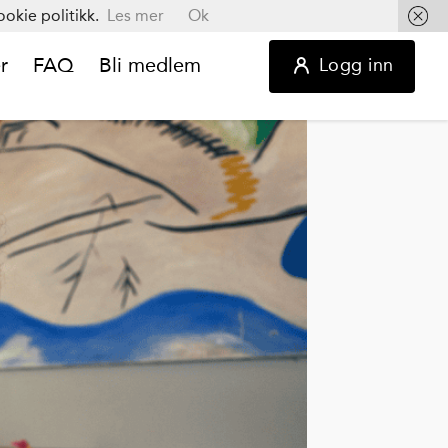
okie politikk.
Les mer
Ok
r
FAQ
Bli medlem
Logg inn