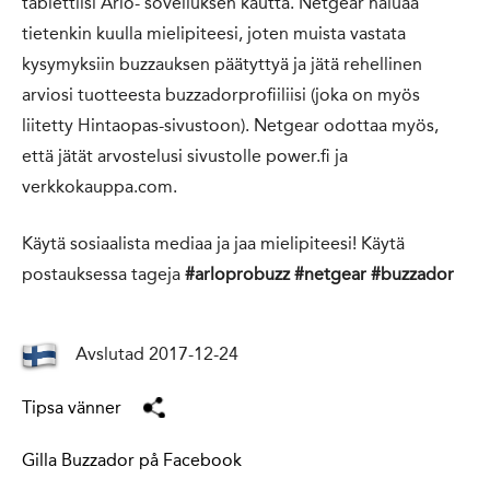
tablettiisi Arlo- sovelluksen kautta. Netgear haluaa
tietenkin kuulla mielipiteesi, joten muista vastata
kysymyksiin buzzauksen päätyttyä ja jätä rehellinen
arviosi tuotteesta buzzadorprofiiliisi (joka on myös
liitetty Hintaopas-sivustoon). Netgear odottaa myös,
että jätät arvostelusi sivustolle power.fi ja
verkkokauppa.com.
Käytä sosiaalista mediaa ja jaa mielipiteesi! Käytä
postauksessa tageja
#arloprobuzz #netgear #buzzador
Avslutad 2017-12-24
Tipsa vänner
Gilla Buzzador på Facebook