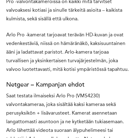
Pro -valvontakameroissa on kaikki mitä tarvitset
valvoaksesi kotiasi ja sinulle tärkeitä asioita – kaikista
kulmista, sekä sisällä että ulkona.
Arlo Pro -kamerat tarjoavat terävän HD-kuvan ja ovat
vedenkestäviä, niissä on hämäränäkö, kaksisuuntainen
ääni ja ladattavat paristot. Arlo-kamera tarjoaa
turvallisen ja yksinkertaisen turvajärjestelmän, joka
valvoo luotettavasti, mitä kotisi ympäristössä tapahtuu.
Netgear – Kampanjan ehdot
Saat testata ilmaiseksi Arlo Pro (VMS4230)
valvontakameraa, joka sisältää kaksi kameraa sekä
perusyksikön + lisävarusteet. Kamerat asennetaan
langattomasti asuntoon ja ne kytketään tukiasemaan.
Arlo lähettää videota suoraan älypuhelimeesi tai