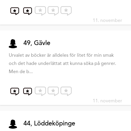
11. november
49, Gävle
Urvalet av böcker är alldeles för litet för min smak
och det hade underlättat att kunna söka på genrer.
Men de b...
11. november
44, Löddeköpinge