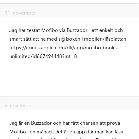
11. november
Jag har testat Mofibo via Buzzador - ett enkelt och
smart sätt att ha med sig boken i mobilen/läsplattan
https://itunes.apple.com/dk/app/mofibo-books-
unlimited/id667494448?mt=8
9. november
Jag är en Buzzador och har fått chansen att prova
Mofibo i en månad. Det är en app där man kan läsa