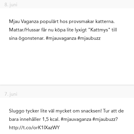
8. juni
Mjau Vaganza populärt hos provsmakar katterna.
Mattar/Hussar får nu köpa lite lyxigt "Kattmys" till
sina ögonstenar. #mjauvaganza #mjaubuzz
7. juni
Sluggo tycker lite väl mycket om snacksen! Tur att de
bara innehåller 1,5 kcal. #mjauvaganza #mjaubuzz?
http://t.co/orK1IXazWY