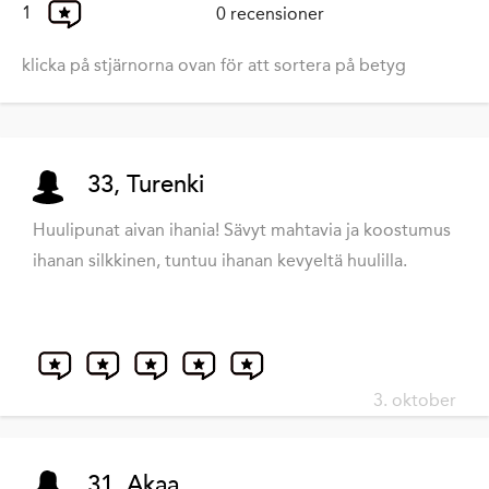
1
0 recensioner
klicka på stjärnorna ovan för att sortera på betyg
33, Turenki
Huulipunat aivan ihania! Sävyt mahtavia ja koostumus
ihanan silkkinen, tuntuu ihanan kevyeltä huulilla.
3. oktober
31, Akaa