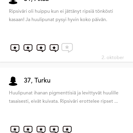
Ripsiväri oli huippu kun ei jättänyt ripsiä tönkösti
kasaan! Ja huulipunat pysyi hyvin koko päivän.
2. oktober
37, Turku
Huulipunat ihanan pigmenttisiä ja levittyvät huulille
tasaisesti, eivät kuivata. Ripsiväri erottelee ripset ...