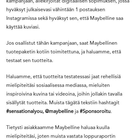
kampanjaan, allekirjoitat digitaalisen sopimuksen, jossa
hyväksyt julkaisevasi vähintään 1 postauksen
Instagramissa sekä hyväksyt sen, että Maybelline saa
käyttää kuviasi.
Jos osallistut tähän kampanjaan, saat Maybellinen
tuotepaketin kotiin toimitettuna, ja haluamme, että
testaat sen tuotteita.
Haluamme, että tuotteita testatessasi jaat rehellisiä
mielipiteitäsi sosiaalisessa mediassa, mieluiten
inspiroivina kuvina tai videoina, joihin jollakin tavalla
sisällytät tuotteita. Muista tägätä tekstiin hashtagit
#sensationalyou, @maybelline
ja
#Sponsoroitu
.
Tietysti asiakkaamme Maybelline haluaa kuulla
mielipiteitäsi, joten muista vastata loppuraportin