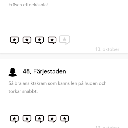
Fräsch efteekäsnla!
13. oktober
48, Färjestaden
Så bra ansiktskräm som känns len på huden och
torkar snabbt.
13. oktober