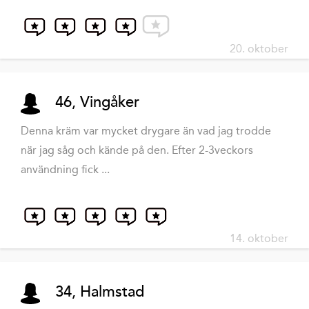
20. oktober
46, Vingåker
Denna kräm var mycket drygare än vad jag trodde
när jag såg och kände på den. Efter 2-3veckors
användning fick ...
14. oktober
34, Halmstad