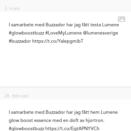
3. mars
I samarbete med Buzzador har jag fått testa Lumene
#glowboostbuzz #LoveMyLumene @lumenesverige
#buzzador https://t.co/YalepgmibT
26. februari
I samarbete med Buzzador har jag fått hem Lumene
glow boost essence med en doft av hjortron.
#glowboostbuzz https://t.co/EgtAPNYVCh