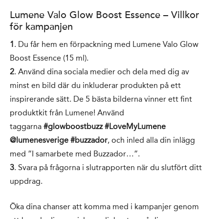
Lumene Valo Glow Boost Essence – Villkor
för kampanjen
1
. Du får hem en förpackning med Lumene Valo Glow
Boost Essence (15 ml).
2
. Använd dina sociala medier och dela med dig av
minst en bild där du inkluderar produkten på ett
inspirerande sätt. De 5 bästa bilderna vinner ett fint
produktkit från Lumene! Använd
taggarna
#glowboostbuzz #LoveMyLumene
@lumenesverige #buzzador
, och inled alla din inlägg
med ”I samarbete med Buzzador…”.
3
. Svara på frågorna i slutrapporten när du slutfört ditt
uppdrag.
Öka dina chanser att komma med i kampanjer genom