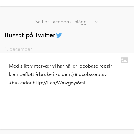
Se fler Facebook-inlägg
Buzzat på Twitter
1. december
Med slikt vintervær vi har nå, er locobase repair
kjempeflott å bruke i kulden :) #locobasebuzz
#buzzador http://t.co/Wmzg6yi6mL