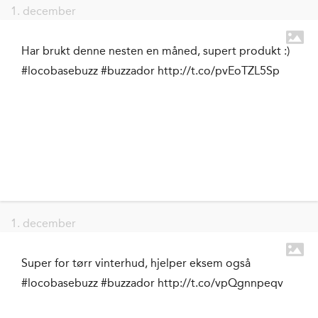
1. december
Har brukt denne nesten en måned, supert produkt :)
#locobasebuzz #buzzador http://t.co/pvEoTZL5Sp
1. december
Super for tørr vinterhud, hjelper eksem også
#locobasebuzz #buzzador http://t.co/vpQgnnpeqv