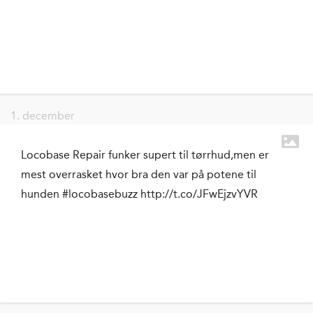
1. december
Locobase Repair funker supert til tørrhud,men er
mest overrasket hvor bra den var på potene til
hunden #locobasebuzz http://t.co/JFwEjzvYVR