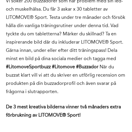
Vi söker 200 buzzadorer som har problem med sin led-
och muskelhälsa. Du får 3 askar x 30 tabletter av
LITOMOVE® Sport. Testa under tre månader och försök
hålla din vanliga träningsrutiner under denna tid. Vad
tyckte du om tabletterna? Märker du skillnad? Ta en
inspirerande bild där du inkluderar LITOMOVE® Sport.
Gärna innan, under eller efter ditt träningspass! Dela
minst en bild på dina sociala medier och tagga med
#LitomoveSportbuzz #Litomove #Buzzador
När du
buzzat klart vill vi att du skriver en utförlig recension om
produkten på din buzzadorprofil och även svarar på
frågorna i slutrapporten.
De 3 mest kreativa bilderna vinner två månaders extra
förbrukning av LITOMOVE® Sport!