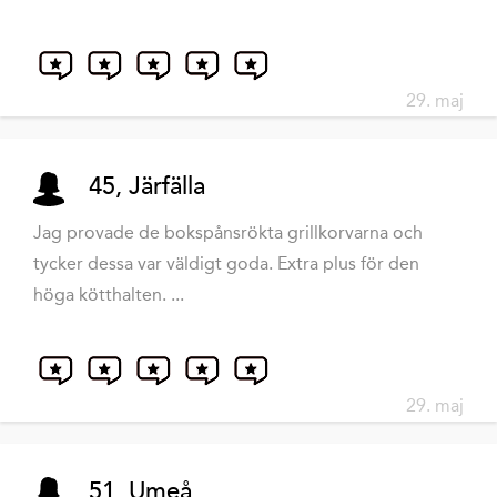
29. maj
45, Järfälla
Jag provade de bokspånsrökta grillkorvarna och
tycker dessa var väldigt goda. Extra plus för den
höga kötthalten. ...
29. maj
51, Umeå