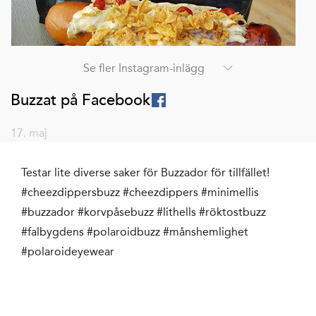
Se fler Instagram-inlägg
Buzzat på Facebook
17. maj
Testar lite diverse saker för Buzzador för tillfället!
#cheezdippersbuzz #cheezdippers #minimellis
#buzzador #korvpåsebuzz #lithells #röktostbuzz
#falbygdens #polaroidbuzz #månshemlighet
#polaroideyewear