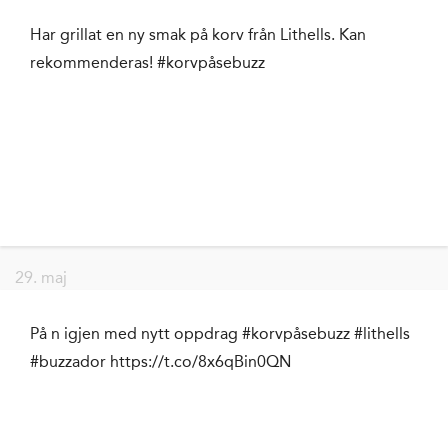
Har grillat en ny smak på korv från Lithells. Kan
rekommenderas! #korvpåsebuzz
29. maj
På n igjen med nytt oppdrag #korvpåsebuzz #lithells
#buzzador https://t.co/8x6qBin0QN