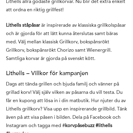
Lithells allra godaste grillkorvar. Nu blir det extra enkelt
att ordna en riktig grillfest!
Lithells ståpåsar
är inspirerade av klassiska grillkolspåsar
och är gjorda för att lätt kunna återslutas samt bäras
med. Välj mellan klassisk Grillkorv, bokspånsrökt
Grillkorv, bokspånsrökt Chorizo samt Wienergrill.
Samtliga korvar är gjorda på svenskt kött.
Lithells – Villkor för kampanjen
Dags att tända grillen och bjuda familj och vänner på
grillad korv! Välj själv vilken av påsarna du vill testa. Du
får en kupong att lösa in i din matbutik. Hur njuter du av
Lithells grillkorv? Visa upp en inspirerande grillbild. Tänk
även på att visa påsen i bilden. Dela på Facebook och
Instagram och tagga med #
korvpåsebuzz #lithells