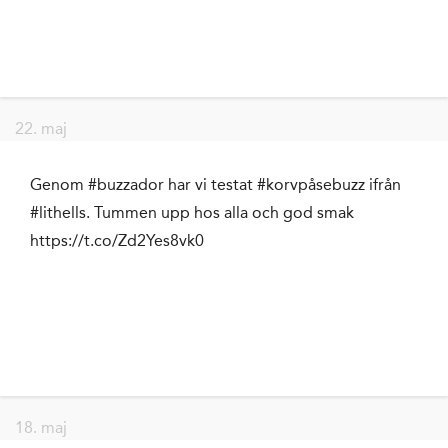
22. maj
Genom #buzzador har vi testat #korvpåsebuzz ifrån
#lithells. Tummen upp hos alla och god smak
https://t.co/Zd2Yes8vk0
18. maj