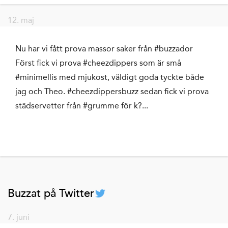
12. maj
Nu har vi fått prova massor saker från #buzzador
Först fick vi prova #cheezdippers som är små
#minimellis med mjukost, väldigt goda tyckte både
jag och Theo. #cheezdippersbuzz sedan fick vi prova
städservetter från #grumme för k?...
Buzzat på Twitter
7. juni