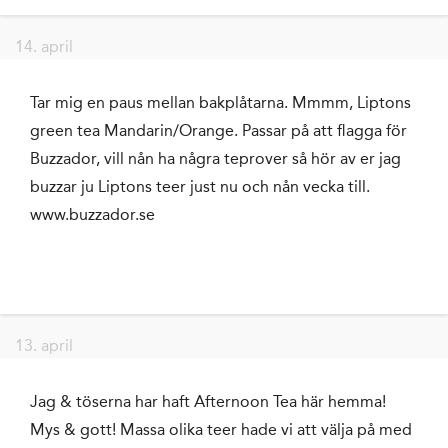
14. april
Tar mig en paus mellan bakplåtarna. Mmmm, Liptons
green tea Mandarin/Orange. Passar på att flagga för
Buzzador, vill nån ha några teprover så hör av er jag
buzzar ju Liptons teer just nu och nån vecka till.
www.buzzador.se
13. april
Jag & töserna har haft Afternoon Tea här hemma!
Mys & gott! Massa olika teer hade vi att välja på med