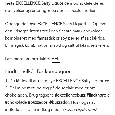
teste
EXCELLENCE Salty Liquorice
mod at dele deres
oplevelser og erfaringer på deres sociale medier.
Opdage den nye EXCELLENCE Salty Liquorice! Opleve
den udsøgte intensitet i den fineste mørk chokolade
kombineret med fantastisk crispy perler af salt lakrids.
En magisk kombination af sød og salt til lakridselskeren.
Læs mere om produktet
HER
Lindt – Vilkår for kampagnen
1. Du får lov til at teste nye EXCELLENCE Salty Liquorice
2. Del mindst et indlæg på de sociale medier om
chokoladen. Brug tagsene
#excellencebuzz #lindtnordic
#chokolade #buzzador @buzzador
. Husk også at
indlede alle dine indlæg med
”I samarbejde med