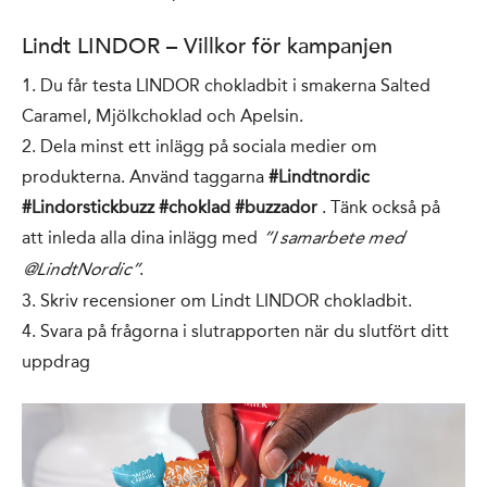
Lindt LINDOR – Villkor för kampanjen
1. Du får testa LINDOR chokladbit i smakerna Salted
Caramel, Mjölkchoklad och Apelsin.
2. Dela minst ett inlägg på sociala medier om
produkterna. Använd taggarna
#Lindtnordic
#Lindorstickbuzz #choklad #buzzador
. Tänk också på
att inleda alla dina inlägg med
”I samarbete med
.
@LindtNordic”
3. Skriv recensioner om Lindt LINDOR chokladbit.
4. Svara på frågorna i slutrapporten när du slutfört ditt
uppdrag
Video
Player