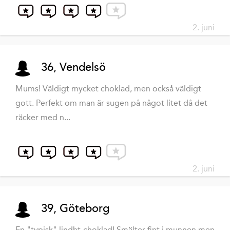
2. juni
36, Vendelsö
Mums! Väldigt mycket choklad, men också väldigt
gott. Perfekt om man är sugen på något litet då det
räcker med n...
2. juni
39, Göteborg
En "typisk" lindht-choklad! Smälter fint i munnen men