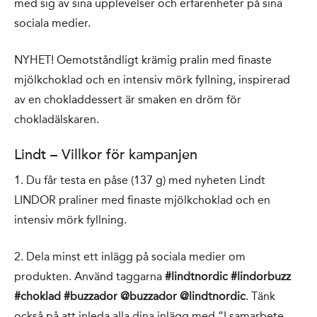
med sig av sina upplevelser och erfarenheter på sina
sociala medier.
NYHET! Oemotståndligt krämig pralin med finaste
mjölkchoklad och en intensiv mörk fyllning, inspirerad
av en chokladdessert är smaken en dröm för
chokladälskaren.
Lindt – Villkor för kampanjen
1. Du får testa en påse (137 g) med nyheten Lindt
LINDOR praliner med finaste mjölkchoklad och en
intensiv mörk fyllning.
2. Dela minst ett inlägg på sociala medier om
produkten. Använd taggarna
#lindtnordic #lindorbuzz
#choklad #buzzador @buzzador @lindtnordic
. Tänk
också på att inleda alla dina inlägg med ”I samarbete