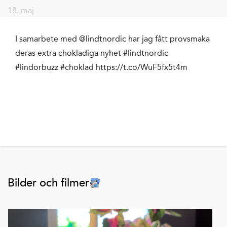
18. maj
I samarbete med @lindtnordic har jag fått provsmaka
deras extra chokladiga nyhet #lindtnordic
#lindorbuzz #choklad https://t.co/WuF5fx5t4m
Bilder och filmer