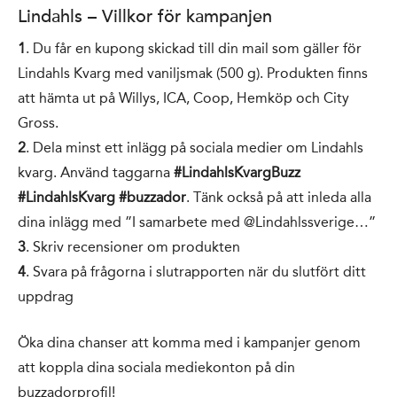
Lindahls – Villkor för kampanjen
1
. Du får en kupong skickad till din mail som gäller för
Lindahls Kvarg med vaniljsmak (500 g). Produkten finns
att hämta ut på Willys, ICA, Coop, Hemköp och City
Gross.
2
. Dela minst ett inlägg på sociala medier om Lindahls
kvarg. Använd taggarna
#LindahlsKvargBuzz
#LindahlsKvarg #buzzador
. Tänk också på att inleda alla
dina inlägg med ”I samarbete med @Lindahlssverige…”
3
. Skriv recensioner om produkten
4
. Svara på frågorna i slutrapporten när du slutfört ditt
uppdrag
Öka dina chanser att komma med i kampanjer genom
att koppla dina sociala mediekonton på din
buzzadorprofil!