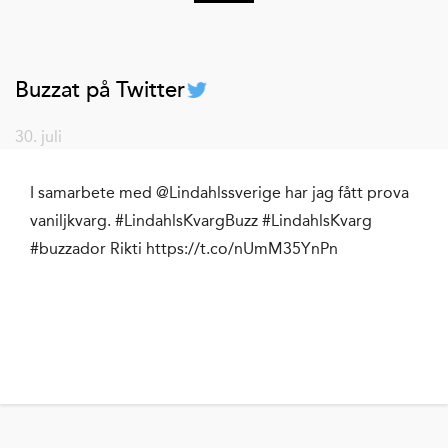
Buzzat på Twitter
30. juli
I samarbete med @Lindahlssverige har jag fått prova
vaniljkvarg. #LindahlsKvargBuzz #LindahlsKvarg
#buzzador Rikti https://t.co/nUmM35YnPn