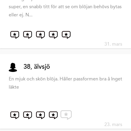
super, en snabb titt för att se om blöjan behövs bytas
eller ej. N...
31. mars
38, älvsjö
En mjuk och skön blöja. Håller passformen bra å Inget
läkte
23. mars