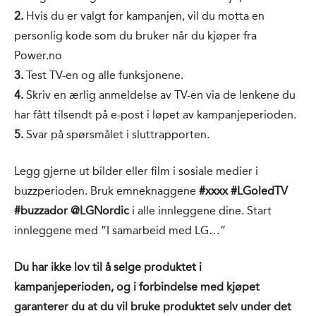
2.
Hvis du er valgt for kampanjen, vil du motta en
personlig kode som du bruker når du kjøper fra
Power.no
3.
Test TV-en og alle funksjonene.
4.
Skriv en ærlig anmeldelse av TV-en via de lenkene du
har fått tilsendt på e-post i løpet av kampanjeperioden.
5.
Svar på spørsmålet i sluttrapporten.
Legg gjerne ut bilder eller film i sosiale medier i
buzzperioden. Bruk emneknaggene
#xxxx #LGoledTV
#buzzador @LGNordic
i alle innleggene dine. Start
innleggene med ”I samarbeid med LG…”
Du har ikke lov til å selge produktet i
kampanjeperioden, og i forbindelse med kjøpet
garanterer du at du vil bruke produktet selv under det