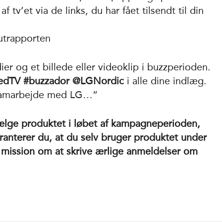
 tv’et via de links, du har fået tilsendt til din
utrapporten
er og et billede eller videoklip i buzzperioden.
edTV #buzzador @LGNordic
i alle dine indlæg.
 samarbejde med LG…”
t sælge produktet i løbet af kampagneperioden,
ranterer du, at du selv bruger produktet under
 mission om at skrive ærlige anmeldelser om