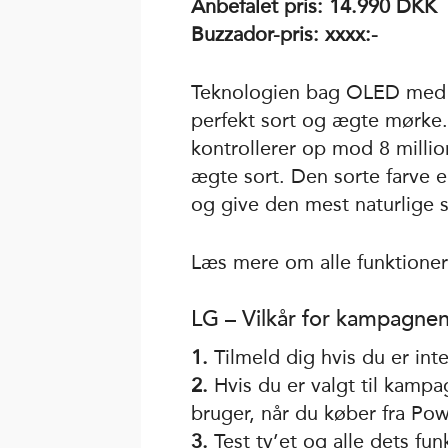
Anbefalet pris: 14.990 DKK
Buzzador-pris: xxxx:-
Teknologien bag OLED med de
perfekt sort og ægte mørke. 
kontrollerer op mod 8 million
ægte sort. Den sorte farve er 
og give den mest naturlige s
Læs mere om alle funktioner
LG – Vilkår for kampagne
1.
Tilmeld dig hvis du er inte
2.
Hvis du er valgt til kamp
bruger, når du køber fra Po
3.
Test tv’et og alle dets fun