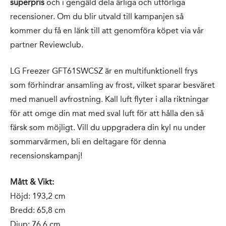
superpris
och i gengäld dela ärliga och utförliga
recensioner. Om du blir utvald till kampanjen så
kommer du få en länk till att genomföra köpet via vår
partner Reviewclub.
LG Freezer GFT61SWCSZ är en multifunktionell frys
som förhindrar ansamling av frost, vilket sparar besväret
med manuell avfrostning. Kall luft flyter i alla riktningar
för att omge din mat med sval luft för att hålla den så
färsk som möjligt. Vill du uppgradera din kyl nu under
sommarvärmen, bli en deltagare för denna
recensionskampanj!
Mått & Vikt:
Höjd: 193,2 cm
Bredd: 65,8 cm
Djup: 76,6 cm