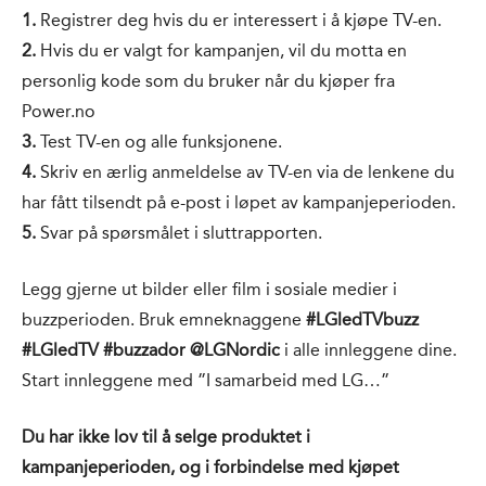
1.
Registrer deg hvis du er interessert i å kjøpe TV-en.
2.
Hvis du er valgt for kampanjen, vil du motta en
personlig kode som du bruker når du kjøper fra
Power.no
3.
Test TV-en og alle funksjonene.
4.
Skriv en ærlig anmeldelse av TV-en via de lenkene du
har fått tilsendt på e-post i løpet av kampanjeperioden.
5.
Svar på spørsmålet i sluttrapporten.
Legg gjerne ut bilder eller film i sosiale medier i
buzzperioden. Bruk emneknaggene
#LGledTVbuzz
#LGledTV #buzzador @LGNordic
i alle innleggene dine.
Start innleggene med ”I samarbeid med LG…”
Du har ikke lov til å selge produktet i
kampanjeperioden, og i forbindelse med kjøpet