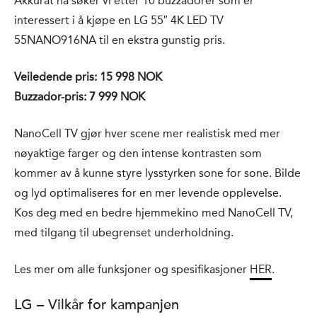
Akkurat nå søker vi etter 10 buzzadorer som er
interessert i å kjøpe en LG 55″ 4K LED TV
55NANO916NA til en ekstra gunstig pris.
Veiledende pris: 15 998 NOK
Buzzador-pris: 7 999 NOK
NanoCell TV gjør hver scene mer realistisk med mer
nøyaktige farger og den intense kontrasten som
kommer av å kunne styre lysstyrken sone for sone. Bilde
og lyd optimaliseres for en mer levende opplevelse.
Kos deg med en bedre hjemmekino med NanoCell TV,
med tilgang til ubegrenset underholdning.
Les mer om alle funksjoner og spesifikasjoner
HER
.
LG – Vilkår for kampanjen