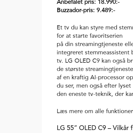
Anbefalet pris: 18.990:-
Buzzador-pris: 9.489:-
Et tv du kan styre med ste
for at starte favoritserien
på din streamingtjeneste 
integreret stemmeassistent 
tv. LG OLED C9 kan også br
de største streamingtjenest
af en kraftig AI-processor o
du ser, men også efter lyse
den eneste tv-teknik, der kan
Læs mere om alle funktioner
LG 55” OLED C9 – Vilkår