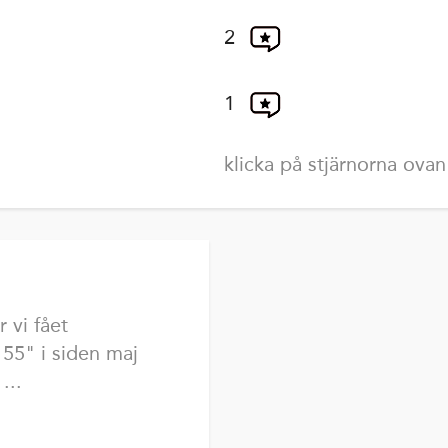
2
1
klicka på stjärnorna ovan
 vi fået
55" i siden maj
...