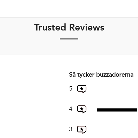
Trusted Reviews
Så tycker buzzadorerna
5
4
3