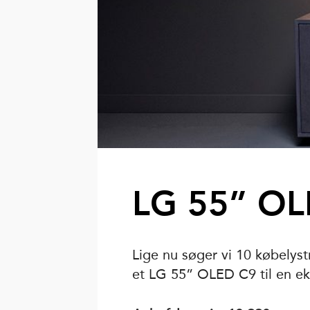
LG 55” OL
Lige nu søger vi 10 købelys
et LG 55” OLED C9 til en eks