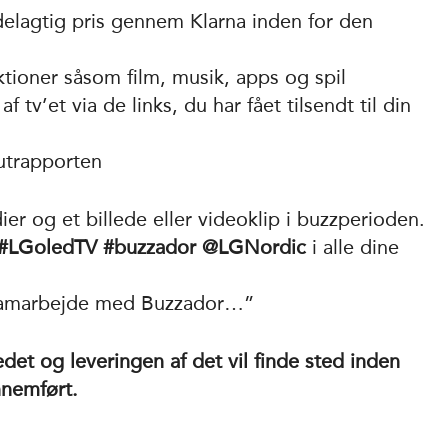
ordelagtig pris gennem Klarna inden for den
nktioner såsom film, musik, apps og spil
f tv’et via de links, du har fået tilsendt til din
lutrapporten
er og et billede eller videoklip i buzzperioden.
#LGoledTV #buzzador @LGNordic
i alle dine
samarbejde med Buzzador…”
edet og leveringen af det vil finde sted inden
nnemført.